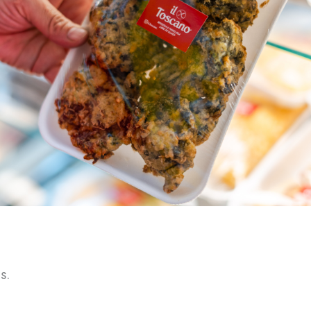
hs.
.